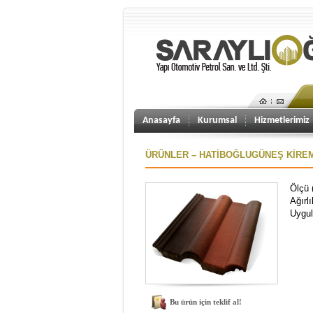
Anasayfa
Kurumsal
Hizmetlerimiz
ÜRÜNLER – HATİBOĞLUGÜNEŞ KİREMİ
Ölçü 
Ağırlı
Uygul
Bu ürün için teklif al!