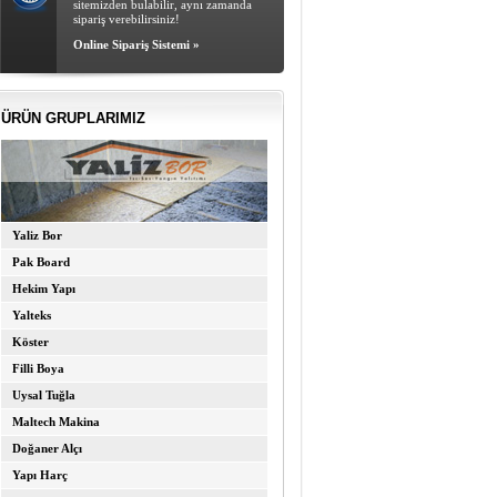
sitemizden bulabilir, aynı zamanda
sipariş verebilirsiniz!
Online Sipariş Sistemi »
ÜRÜN GRUPLARIMIZ
Yaliz Bor
Pak Board
Hekim Yapı
Yalteks
Köster
Filli Boya
Uysal Tuğla
Maltech Makina
Doğaner Alçı
Yapı Harç