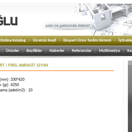
Online Katalog
Ücretsiz Keşif
Ekspert Ürün Teslim Sistemi
İştirakl
Ürünler
Bayilikler
Haberler
Referanslar
Multimedya
Ka
T / FRİG ANRASİT SİYAH
(mm) :330*420
k (gr) :4250
ama (adet/m2) : 10