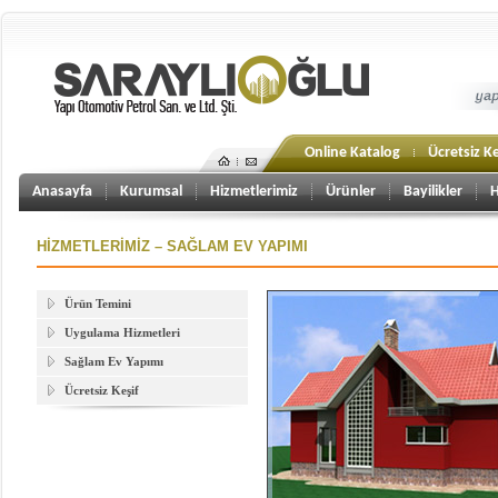
Online Katalog
Ücretsiz Ke
Anasayfa
Kurumsal
Hizmetlerimiz
Ürünler
Bayilikler
H
HİZMETLERİMİZ – SAĞLAM EV YAPIMI
Ürün Temini
Uygulama Hizmetleri
Sağlam Ev Yapımı
Ücretsiz Keşif