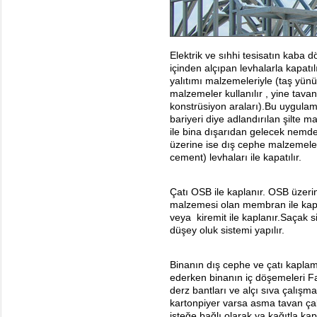
Elektrik ve sıhhi tesisatın kaba 
içinden alçıpan levhalarla kapatıl
yalıtımı malzemeleriyle (taş yünü
malzemeler kullanılır , yine tavan
konstrüsiyon araları).Bu uygula
bariyeri diye adlandırılan şilte 
ile bina dışarıdan gelecek nemde
üzerine ise dış cephe malzemeler
cement) levhaları ile kapatılır.
Çatı OSB ile kaplanır. OSB üzerin
malzemesi olan membran ile kapl
veya kiremit ile kaplanır.Saçak 
düşey oluk sistemi yapılır.
Binanın dış cephe ve çatı kapla
ederken binanın iç döşemeleri Fa
derz bantları ve alçı sıva çalış
kartonpiyer varsa asma tavan ça
isteğe bağlı olarak ya kağıtla ka