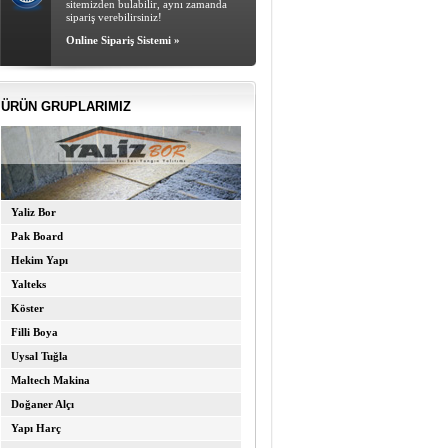
sitemizden bulabilir, aynı zamanda
sipariş verebilirsiniz!
Online Sipariş Sistemi »
ÜRÜN GRUPLARIMIZ
Yaliz Bor
Pak Board
Hekim Yapı
Yalteks
Köster
Filli Boya
Uysal Tuğla
Maltech Makina
Doğaner Alçı
Yapı Harç