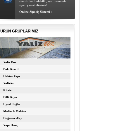
sitemizden bulabilir, aynı zamanda
sipariş verebilirsiniz!
Online Sipariş Sistemi »
ÜRÜN GRUPLARIMIZ
Yaliz Bor
Pak Board
Hekim Yapı
Yalteks
Köster
Filli Boya
Uysal Tuğla
Maltech Makina
Doğaner Alçı
Yapı Harç