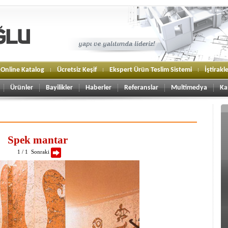
Online Katalog
Ücretsiz Keşif
Ekspert Ürün Teslim Sistemi
İştirakl
Ürünler
Bayilikler
Haberler
Referanslar
Multimedya
Ka
Spek mantar
1 / 1
Sonraki