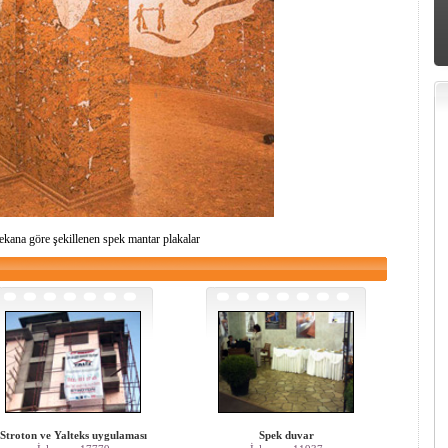
ekana göre şekillenen spek mantar plakalar
Stroton ve Yalteks uygulaması
Spek duvar